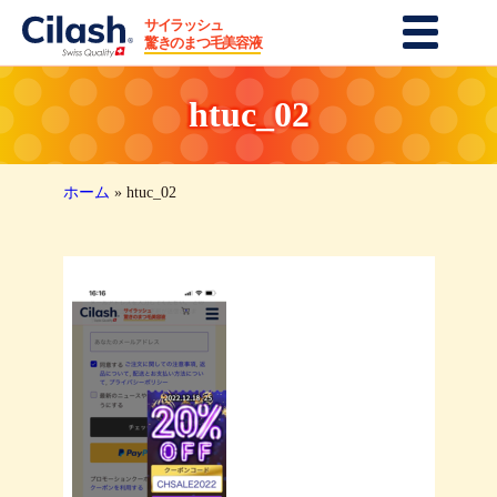
サイラッシュ
まつ毛・眉毛美容液
驚きのまつ毛美容液
育毛・シャンプー
htuc_02
商品一覧
最新レビュー
ホーム
»
htuc_02
モニターレビュー
紹介プログラム
お問い合せ
クーポンご利用方法