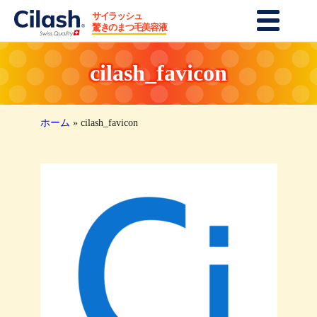
サイラッシュ
まつ毛・眉毛美容液
驚きのまつ毛美容液
育毛・シャンプー
cilash_favicon
商品一覧
最新レビュー
ホーム
»
cilash_favicon
モニターレビュー
紹介プログラム
お問い合せ
クーポンご利用方法